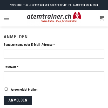
Skip
Newsletter – Jetzt anmelden und von einem CHF 10.- Gutschein profitieren!
to
content
ANMELDEN
Erforderlich
Benutzername oder E-Mail-Adresse
*
Erforderlich
Passwort
*
Angemeldet bleiben
ANMELDEN