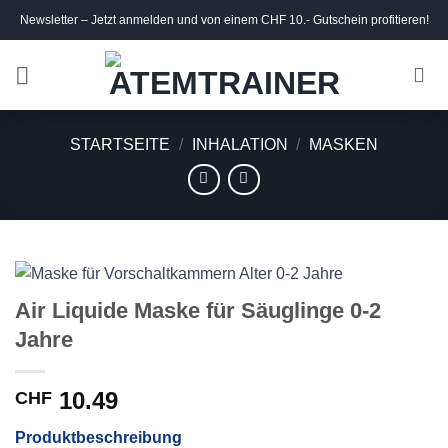
Skip
Newsletter – Jetzt anmelden und von einem CHF 10.- Gutschein profitieren!
to
content
STARTSEITE
/
INHALATION
/
MASKEN
Air Liquide Maske für Säuglinge 0-2
Jahre
10.49
CHF
Produktbeschreibung