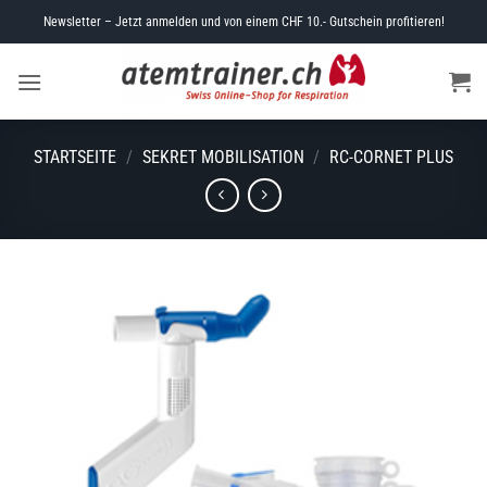
Skip
Newsletter – Jetzt anmelden und von einem CHF 10.- Gutschein profitieren!
to
content
STARTSEITE
/
SEKRET MOBILISATION
/
RC-CORNET PLUS