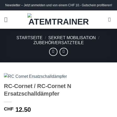
Skip
Newsletter – Jetzt anmelden und von einem CHF 10.- Gutschein profitieren!
to
content
STARTSEITE
/
SEKRET MOBILISATION
/
ZUBEHÖR/ERSATZTEILE
RC-Cornet / RC-Cornet N
Ersatzschalldämpfer
12.50
CHF