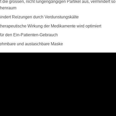
ert die grossen, nicht lungengängigen Partikel aus, vermindert 
henraum
hindert Reizungen durch Verdunstungskälte
 therapeutische Wirkung der Medikamente wird optimiert
 für den Ein-Patienten-Gebrauch
ehmbare und austaschbare Maske