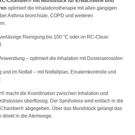
RC-Chamber® mit Mundstück für Erwachsene und
ren
optimiert die Inhalationstherapie mit allen gängigen
 bei Asthma bronchiale, COPD und weiteren
en.
verlässige Reinigung bis 100 °C oder im RC-Clean
l
 Anwendung – optimiert die Inhalation mit Dosieraerosolen
g und im Notfall – mit Notfallplan, Einatemkontrolle und
l
 macht die Koordination zwischen Inhalation und
ühstosses überflüssig. Der Sprühstoss wird einfach in die
Chamber® abgegeben. Über das Mundstück gelangt das
direkt in die Atemwege.