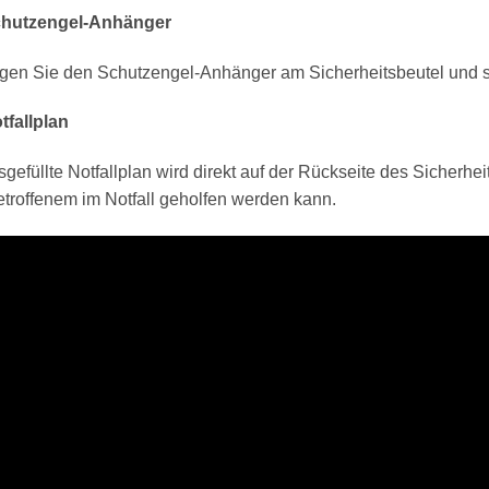
chutzengel-Anhänger
igen Sie den Schutzengel-Anhänger am Sicherheitsbeutel und set
tfallplan
gefüllte Notfallplan wird direkt auf der Rückseite des Sicherhei
troffenem im Notfall geholfen werden kann.