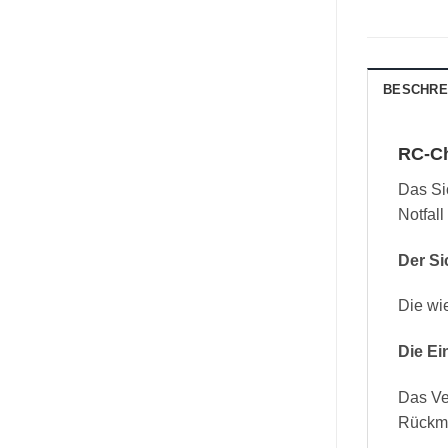
BESCHRE
RC-Ch
Das Si
Notfall
Der Si
Die wi
Die Ei
Das Ven
Rückme