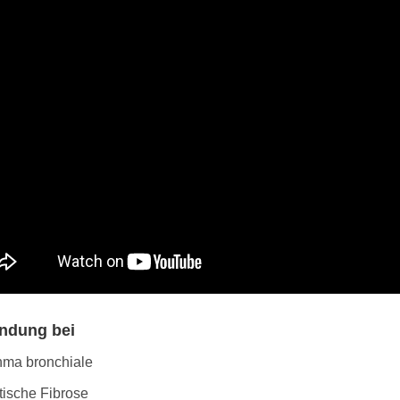
ndung bei
hma bronchiale
tische Fibrose