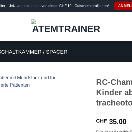
ter – Jetzt anmelden und von einem CHF 10.- Gutschein profitieren!
ANMEL
SCHALTKAMMER / SPACER
RC-Chamb
Kinder a
tracheoto
35.00
CHF