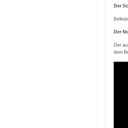
Der S
Befest
Der No
Der aus
dem Be