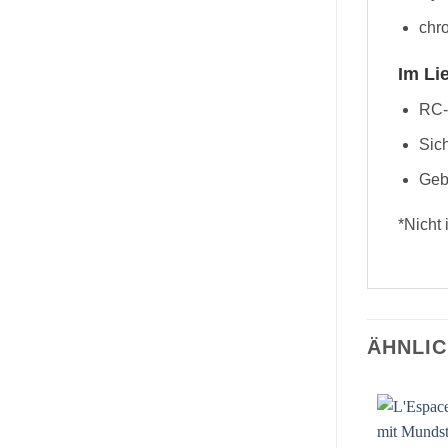
chro
Im Li
RC-
Sic
Geb
*Nicht
ÄHNLI