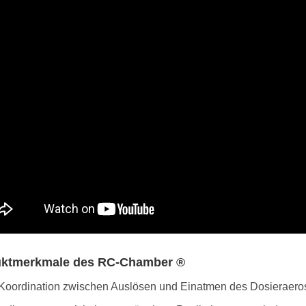
uktmerkmale des RC-Chamber ®
 Koordination zwischen Auslösen und Einatmen des Dosieraeroso