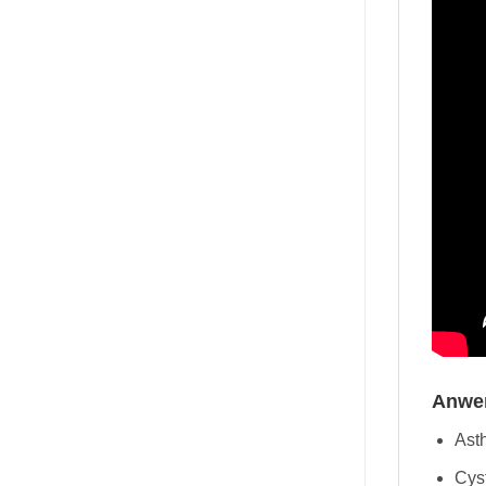
Anwe
Ast
Cys