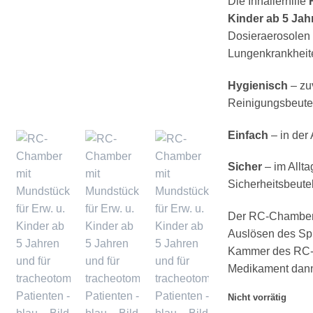
Die Inhalierhilfe
Kinder ab 5 Jah
Dosieraerosolen
Lungenkrankheit
Hygienisch
– zu
Reinigungsbeute
Einfach
– in der
Sicher
– im Allta
Sicherheitsbeute
Der RC-Chamber®
Auslösen des Spr
Kammer des RC-
Medikament dann 
Nicht vorrätig