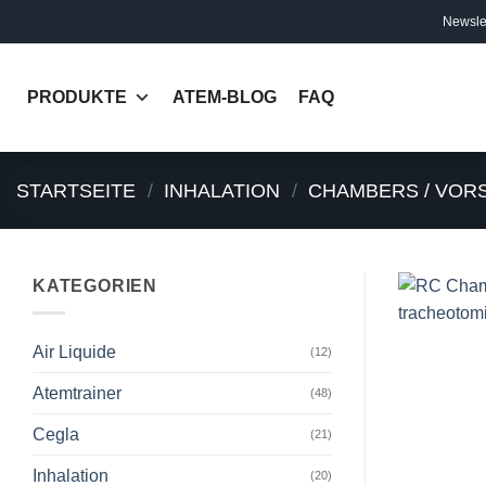
Skip
Newslet
to
content
PRODUKTE
ATEM-BLOG
FAQ
STARTSEITE
/
INHALATION
/
CHAMBERS / VOR
KATEGORIEN
Air Liquide
(12)
Atemtrainer
(48)
Cegla
(21)
Inhalation
(20)