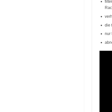
filt
Rac
ver
die
nur
abn