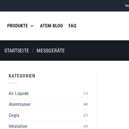
Skip
Ne
to
content
PRODUKTE
ATEM-BLOG
FAQ
STARTSEITE
/
MESSGERÄTE
KATEGORIEN
Air Liquide
(12)
Atemtrainer
(48)
Cegla
(21)
Inhalation
(20)