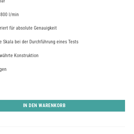
bar
 800 l/min
briert für absolute Genauigkeit
e Skala bei der Durchführung eines Tests
währte Konstruktion
igen
nge
IN DEN WARENKORB