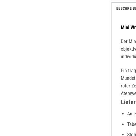
BESCHREIB
Mini Wr
Der Min
objekti
individ
Ein tra
Mundstü
roter Z
Atemweg
Liefe
Anle
Tabe
Ster