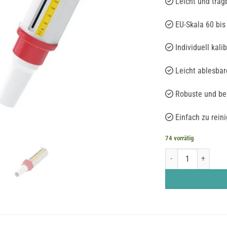
Leicht und trag
EU-Skala 60 bis
Individuell kali
Leicht ablesbar
Robuste und be
Einfach zu rein
74 vorrätig
Peak Flow Meter Me