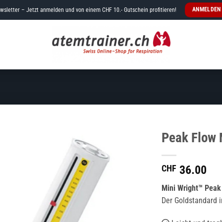
ANMELDEN
wsletter – Jetzt anmelden und von einem CHF 10.- Gutschein profitieren!
Peak Flow 
CHF
36.00
Mini Wright™ Peak
Der Goldstandard 