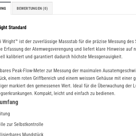
UNG
BEWERTUNGEN (0)
ight Standard
i Wright™ ist der zuverlässige Massstab für die präzise Messung des 
ve Erfassung der Atemwegsverengung und liefert klare Hinweise auf
uell kalibriert und garantiert dadurch höchste Messgenauigkeit.
gbares Peak-Flow-Meter zur Messung der maximalen Ausatemgeschwin
ck, einem roten Griffbereich und einem weissen Gehäuse mit einer ge
eiger markiert den gemessenen Wert. Ideal für die Überwachung der 
serkrankungen. Kompakt, leicht und einfach zu bedienen.
rumfang
itung
lle zur Selbstkontrolle
ilisierbares Mundstück