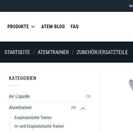
Skip
Ne
to
content
PRODUKTE
ATEM-BLOG
FAQ
STARTSEITE
/
ATEMTRAINER
/
ZUBEHÖR/ERSATZTEILE
KATEGORIEN
Air Liquide
(12)
Atemtrainer
(48)
Exspiratorische Trainer
In- und Exspiratorische Trainer