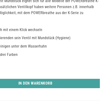
mit Mundstück eignet sich für alle Modelle der POWERbreathe K-
usätzlichen Ventilkopf haben weitere Personen z.B. innerhalb
Möglichkeit, mit dem POWERbreathe aus der K-Serie zu
ch mit einem Klick wechseln
ierenden sein Ventil mit Mundstück (Hygiene)
reinigen unter dem Wasserhahn
 drei Farben
e Ventil mit Mundstück - blau Menge
IN DEN WARENKORB