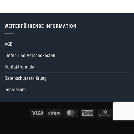
WEITERFÜHRENDE INFORMATION
AGB
Liefer- und Versandkosten
Kontaktformular
Datenschutzerklärung
Impressum
Visa
Stripe
MasterCard
American
Dinners
Rec
Express
Club
Inhalte sowie Werbeanzeigen personalisiert