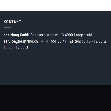
KONTAKT
healthmg GmbH
Chasseralstrasse 1-3 4900 Langentahl
service@healthmg.ch
+41 41 558 86 41
| Zeiten: 08:15 - 12:00 &
13:30 - 17:00 Uhr
von Dritten, um unsere Dienste anzubieten, stetig zu verbessern und 