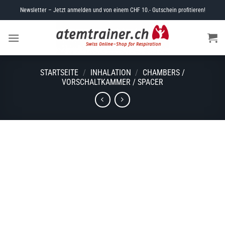
Skip
Newsletter – Jetzt anmelden und von einem CHF 10.- Gutschein profitieren!
to
content
STARTSEITE
/
INHALATION
/
CHAMBERS /
VORSCHALTKAMMER / SPACER