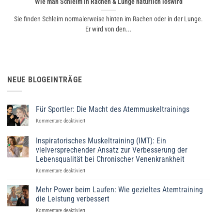
Wie man Schleim in Rachen & Lunge natürlich loswird
Sie finden Schleim normalerweise hinten im Rachen oder in der Lunge.
Er wird von den...
NEUE BLOGEINTRÄGE
Für Sportler: Die Macht des Atemmuskeltrainings
für
Kommentare deaktiviert
Für
Sportler:
Inspiratorisches Muskeltraining (IMT): Ein
Die
vielversprechender Ansatz zur Verbesserung der
Macht
Lebensqualität bei Chronischer Venenkrankheit
des
Atemmuskeltrainings
für
Kommentare deaktiviert
Inspiratorisches
Muskeltraining
Mehr Power beim Laufen: Wie gezieltes Atemtraining
(IMT):
die Leistung verbessert
Ein
für
Kommentare deaktiviert
vielversprechender