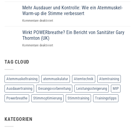
Mehr
Ansatz
Power
Mehr Ausdauer und Kontrolle: Wie ein Atemmuskel-
zur
beim
Verbesserung
Warm-up die Stimme verbessert
Laufen:
der
für
Kommentare deaktiviert
Wie
Lebensqualität
Mehr
gezieltes
bei
Ausdauer
Wirkt POWERbreathe? Ein Bericht von Sanitäter Gary
Atemtraining
Chronischer
und
die
Thornton (UK)
Venenkrankheit
Kontrolle:
Leistung
für
Kommentare deaktiviert
Wie
verbessert
Wirkt
ein
POWERbreathe?
Atemmuskel-
Ein
TAG CLOUD
Warm-
Bericht
up
von
die
Sanitäter
Stimme
Atemmuskeltraining
atemmuskulatur
Atemtechnik
Atemtraining
Gary
verbessert
Thornton
Ausdauertraining
Gesangsvorbereitung
Leistungssteigerung
MIP
(UK)
Powerbreathe
Stimmoptimierung
Stimmtraining
Trainingstipps
KATEGORIEN