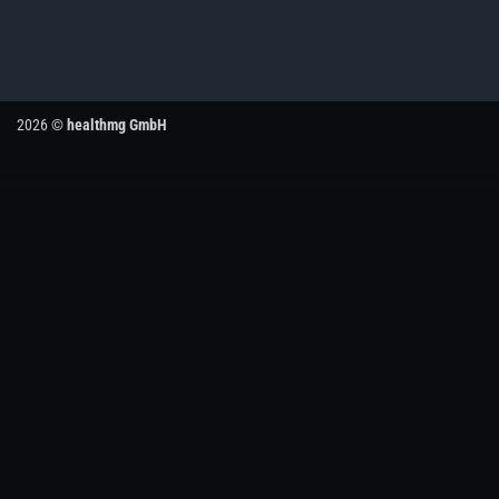
2026 ©
healthmg GmbH
Wir nutzen Cookies, Pixel und vergleichbare Technologien, auch 
auf unserer Website, Social Media und Partnerseiten anzuzeigen 
und akzeptierst die Datenschutzbestimmungen (Footer).