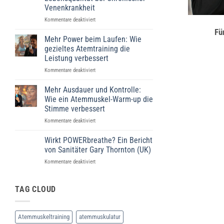
Atemmuskeltrainings
Venenkrankheit
für
Kommentare deaktiviert
Inspiratorisches
Fü
Muskeltraining
Mehr Power beim Laufen: Wie
(IMT):
gezieltes Atemtraining die
Ein
Leistung verbessert
vielversprechender
für
Kommentare deaktiviert
Ansatz
Mehr
zur
Power
Verbesserung
Mehr Ausdauer und Kontrolle:
beim
der
Wie ein Atemmuskel-Warm-up die
Laufen:
Lebensqualität
Stimme verbessert
Wie
bei
für
Kommentare deaktiviert
gezieltes
Chronischer
Mehr
Atemtraining
Venenkrankheit
Ausdauer
die
Wirkt POWERbreathe? Ein Bericht
und
Leistung
von Sanitäter Gary Thornton (UK)
Kontrolle:
verbessert
für
Kommentare deaktiviert
Wie
Wirkt
ein
POWERbreathe?
Atemmuskel-
Ein
TAG CLOUD
Warm-
Bericht
up
von
die
Sanitäter
Stimme
Atemmuskeltraining
atemmuskulatur
Gary
verbessert