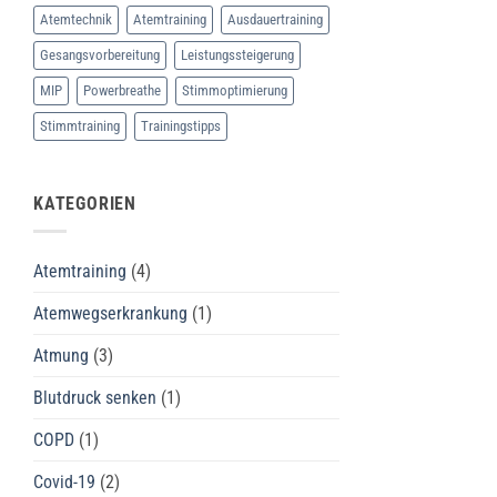
Thornton
Atemtechnik
Atemtraining
Ausdauertraining
(UK)
Gesangsvorbereitung
Leistungssteigerung
MIP
Powerbreathe
Stimmoptimierung
Stimmtraining
Trainingstipps
KATEGORIEN
Atemtraining
(4)
Atemwegserkrankung
(1)
Atmung
(3)
Blutdruck senken
(1)
COPD
(1)
Covid-19
(2)