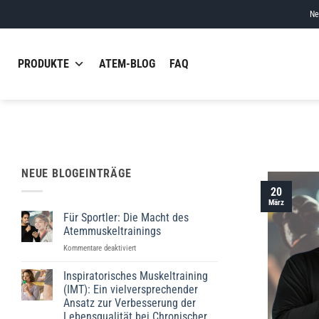
Skip
Ne
to
content
PRODUKTE
ATEM-BLOG
FAQ
NEUE BLOGEINTRÄGE
20
März
Für Sportler: Die Macht des
Atemmuskeltrainings
für
Kommentare deaktiviert
Für
Sportler:
Inspiratorisches Muskeltraining
Die
(IMT): Ein vielversprechender
Macht
Ansatz zur Verbesserung der
des
Lebensqualität bei Chronischer